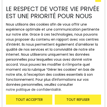
LE RESPECT DE VOTRE VIE PRIVÉE
Pourquoi acheter une maison à
EST UNE PRIORITÉ POUR NOUS
Épinal est une opportunité
aujourd’hui
Nous utilisons des cookies afin de vous offrir une
expérience optimale et une communication pertinente
sur notre site. Grace à ces technologies, nous pouvons
vous proposer du contenu en rapport avec vos centres
Épinal
séduit de plus en plus d’acquéreurs. La
ville
d'intérêt. Ils nous permettent également d'améliorer la
propose un cadre de vie agréable et des
qualité de nos services et la convivialité de notre site
infrastructures complètes. On y trouve des écoles, des
internet. Nous utiliserons uniquement les données
commerces et des espaces verts. Cette attractivité
personnelles pour lesquelles vous avez donné votre
renforce le dynamisme du marché résidentiel local. Elle
accord. Vous pouvez les modifier à n'importe quel
crée aussi de belles opportunités pour les acheteurs
moment via la rubrique ″Gérer les cookies″ en bas de
souhaitant
acheter une maison à Épinal
dans de
notre site, à l'exception des cookies essentiels à son
bonnes conditions. La présence d’entreprises et de
fonctionnement. Pour plus d'informations sur vos
services publics contribue également à stabiliser la
données personnelles, veuillez consulter
demande.
notre politique de confidentialité
.
De plus, le
secteur immobilier Épinal
reste stable. Les
TOUT ACCEPTER
TOUT REFUSER
prix évoluent de façon progressive. Cela limite les
risques pour les acquéreurs. Contrairement aux