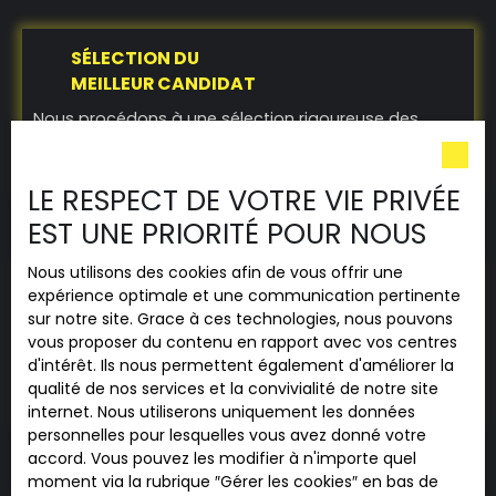
SÉLECTION DU
MEILLEUR CANDIDAT
Nous procédons à une sélection rigoureuse des
candidats pour garantir une location sécurisée et
conforme à vos exigences.
LE RESPECT DE VOTRE VIE PRIVÉE
EST UNE PRIORITÉ POUR NOUS
Nous utilisons des cookies afin de vous offrir une
RÉDACTION DU BAIL
expérience optimale et une communication pertinente
DE LOCATION
sur notre site. Grace à ces technologies, nous pouvons
vous proposer du contenu en rapport avec vos centres
Nos spécialistes s’occupent de la rédaction du bail
d'intérêt. Ils nous permettent également d'améliorer la
locatif, en conformité avec les lois en vigueur, pour
qualité de nos services et la convivialité de notre site
une relation locataire-propriétaire sereine.
internet. Nous utiliserons uniquement les données
personnelles pour lesquelles vous avez donné votre
accord. Vous pouvez les modifier à n'importe quel
moment via la rubrique ″Gérer les cookies″ en bas de