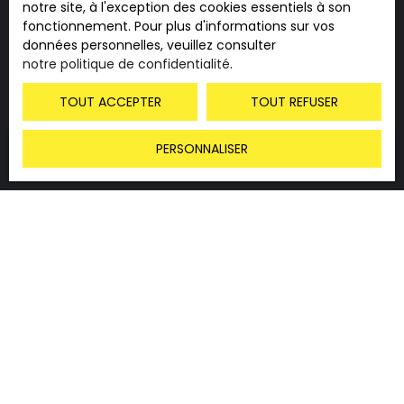
notre site, à l'exception des cookies essentiels à son
RÉALISATION DE
fonctionnement. Pour plus d'informations sur vos
L’ÉTAT DES LIEUX
données personnelles, veuillez consulter
notre politique de confidentialité
.
Nous réalisons un état des lieux complet et précis
pour éviter toute ambiguïté et protéger votre bien
TOUT ACCEPTER
TOUT REFUSER
tout au long de la location.
PERSONNALISER
VOUS SOUHAITEZ PASSER PAR DES SPÉCIALISTES ?
Contactez-nous !