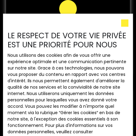
Sélection
LE RESPECT DE VOTRE VIE PRIVÉE
des candidats
EST UNE PRIORITÉ POUR NOUS
UPDATE IMMO effectue une sélection minutieuse des
locataires pour garantir que votre bien soit loué par des
Nous utilisons des cookies afin de vous offrir une
personnes fiables et solvables.
expérience optimale et une communication pertinente
sur notre site. Grace à ces technologies, nous pouvons
vous proposer du contenu en rapport avec vos centres
d'intérêt. Ils nous permettent également d'améliorer la
qualité de nos services et la convivialité de notre site
internet. Nous utiliserons uniquement les données
personnelles pour lesquelles vous avez donné votre
accord. Vous pouvez les modifier à n'importe quel
moment via la rubrique ″Gérer les cookies″ en bas de
notre site, à l'exception des cookies essentiels à son
fonctionnement. Pour plus d'informations sur vos
Garantie
données personnelles, veuillez consulter