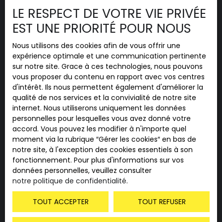
Informations
LE RESPECT DE VOTRE VIE PRIVÉE
Nos honoraires
EST UNE PRIORITÉ POUR NOUS
Mentions légales
Nous utilisons des cookies afin de vous offrir une
Politique de confidentialité
expérience optimale et une communication pertinente
Plan du site
sur notre site. Grace à ces technologies, nous pouvons
vous proposer du contenu en rapport avec vos centres
Gérer les cookies
d'intérêt. Ils nous permettent également d'améliorer la
Propulsé par
qualité de nos services et la convivialité de notre site
internet. Nous utiliserons uniquement les données
personnelles pour lesquelles vous avez donné votre
accord. Vous pouvez les modifier à n'importe quel
moment via la rubrique ″Gérer les cookies″ en bas de
notre site, à l'exception des cookies essentiels à son
+33 6 30 36 11 04
fonctionnement. Pour plus d'informations sur vos
données personnelles, veuillez consulter
notre politique de confidentialité
.
37 RUE VICTOR HUGO
TOUT ACCEPTER
TOUT REFUSER
88500 DOMVALLIER